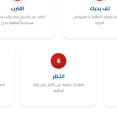
لف يديك
اقترب
ك بحواف البطانية لحمايتها من
اقترب من الحريق ببطء وأنت م
الحرارة
مستخدماً البطانية كدرع
6
انتظر
انتظر 30 دقيقة على الأقل قبل إزالة
اتصل
البطانية