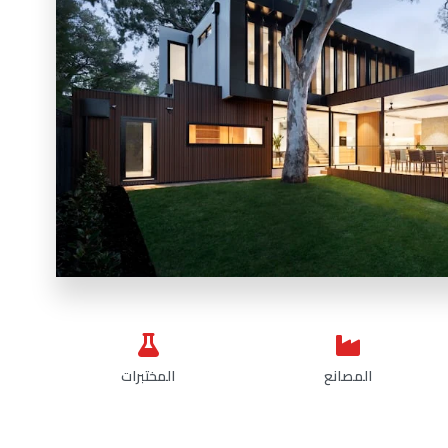
المصانع
المختبرات